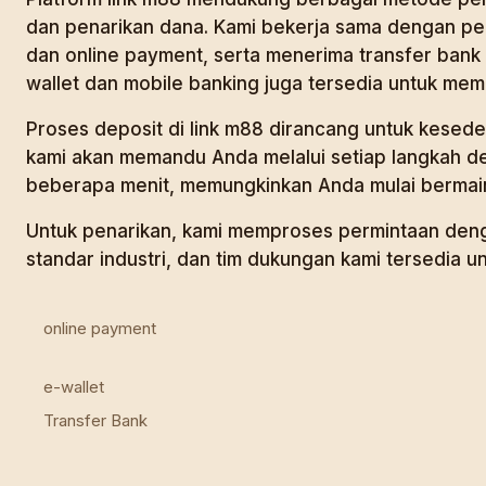
dan penarikan dana. Kami bekerja sama dengan peny
dan online payment, serta menerima transfer bank 
wallet dan mobile banking juga tersedia untuk membe
Proses deposit di link m88 dirancang untuk kesed
kami akan memandu Anda melalui setiap langkah den
beberapa menit, memungkinkan Anda mulai bermain
Untuk penarikan, kami memproses permintaan dengan 
standar industri, dan tim dukungan kami tersedia 
online payment
e-wallet
Transfer Bank