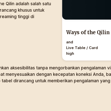
e Qilin adalah salah satu
dirancang khusus untuk
reaming tinggi di
Ways of the Qilin
and
Live Table / Card
high
an aksesibilitas tanpa mengorbankan pengalaman vis
pat menyesuaikan dengan kecepatan koneksi Anda, bai
 tabel dirancang untuk memberikan pengalaman yang 