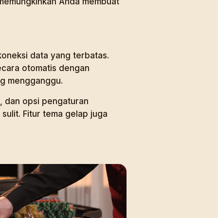
n, memungkinkan Anda membuat
oneksi data yang terbatas.
secara otomatis dengan
ang mengganggu.
e, dan opsi pengaturan
lit. Fitur tema gelap juga