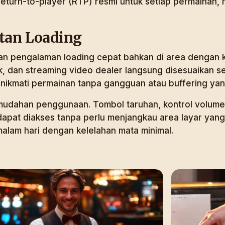
return-to-player (RTP) resmi untuk setiap permaina
tan Loading
kan pengalaman loading cepat bahkan di area dengan k
ik, dan streaming video dealer langsung disesuaikan 
menikmati permainan tanpa gangguan atau buffering y
kemudahan penggunaan. Tombol taruhan, kontrol volum
pat diakses tanpa perlu menjangkau area layar yang su
malam hari dengan kelelahan mata minimal.