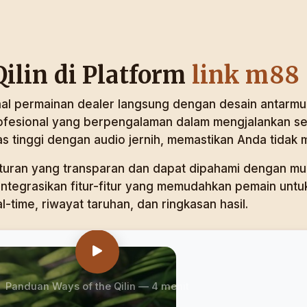
ilin di Platform
link m88
nal permainan dealer langsung dengan desain antarm
profesional yang berpengalaman dalam mengjalankan s
itas tinggi dengan audio jernih, memastikan Anda tida
i aturan yang transparan dan dapat dipahami dengan 
ntegrasikan fitur-fitur yang memudahkan pemain untu
time, riwayat taruhan, dan ringkasan hasil.
Panduan Ways of the Qilin — 4 menit