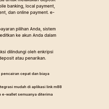
ile banking, local payment,
ent, dan online payment. e-
yaran pilihan Anda, sistem
reditkan ke akun Anda dalam
si dilindungi oleh enkripsi
deposit atau penarikan.
 pencairan cepat dan biaya
egrasi mudah di aplikasi link m88
n e-wallet semuanya diterima