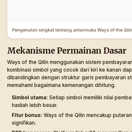
Pengenalan singkat tentang antarmuka Ways of the Qili
Mekanisme Permainan Dasar
Ways of the Qilin menggunakan sistem pembayaran b
kombinasi simbol yang cocok dari kiri ke kanan 
dibandingkan dengan struktur garis pembayaran st
memahami bagaimana kemenangan dihitung.
Simbol utama:
Setiap simbol memiliki nilai pemb
hadiah lebih besar.
Fitur bonus:
Ways of the Qilin mencakup putara
signifikan.