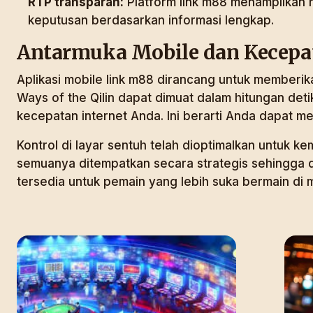
RTP transparan:
Platform link m88 menampilkan 
keputusan berdasarkan informasi lengkap.
Antarmuka Mobile dan Kecepa
Aplikasi mobile link m88 dirancang untuk memberi
Ways of the Qilin dapat dimuat dalam hitungan det
kecepatan internet Anda. Ini berarti Anda dapat 
Kontrol di layar sentuh telah dioptimalkan untuk 
semuanya ditempatkan secara strategis sehingga da
tersedia untuk pemain yang lebih suka bermain di 