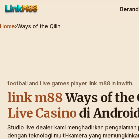
link m88
Berand
Home
›
Ways of the Qilin
football and Live games player link m88 in inwith.
link m88
Ways of the 
Live Casino
di Android
Studio live dealer kami menghadirkan pengalaman
dengan teknologi multi-kamera yang memungkinkan 